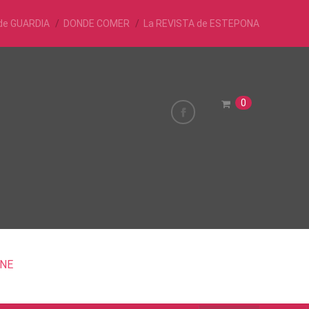
de GUARDIA
DONDE COMER
La REVISTA de ESTEPONA
0
INE