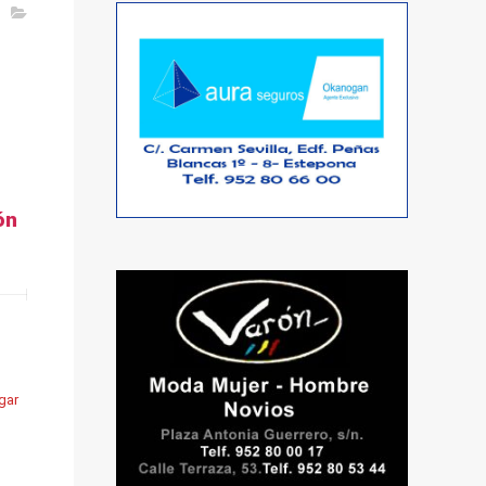
ón
gar