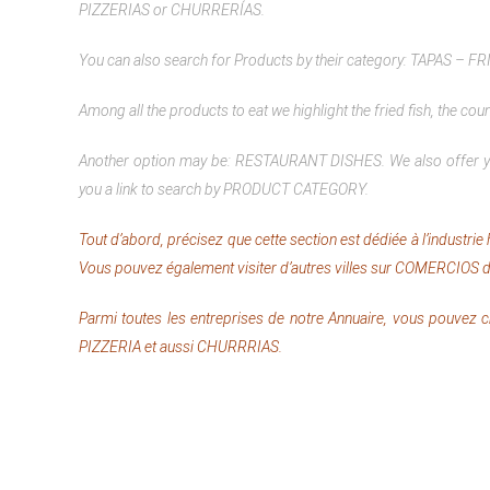
PIZZERIAS or CHURRERÍAS.
You can also search for Products by their category: TAPAS
Among all the products to eat we highlight the fried fish, the co
Another option may be: RESTAURANT DISHES.
We also offer 
you a link to search by PRODUCT CATEGORY.
Tout d’abord, précisez que cette section est dédiée à l’industri
Vous pouvez également visiter d’autres villes sur COMERCIOS d
Parmi toutes les entreprises de notre Annuaire, vous pou
PIZZERIA et aussi CHURRRIAS.
Comments (1)
Sergio Ruiz Valle
2022-