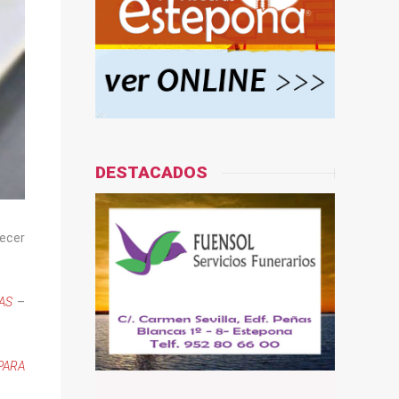
DESTACADOS
recer
AS
–
PARA