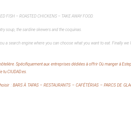
 – FRIED FISH – ROASTED CHICKENS – TAKE AWAY FOOD.
untry soup, the sardine skewers and the coquinas.
you a search engine where you can choose what you want to eat.
Finally we 
e hôtelière. Spécifiquement aux entreprises dédiées à offrir Où manger à Este
e tu CIUDAD.es.
vez choisir : BARS À TAPAS – RESTAURANTS – CAFÉTÉRIAS – PARCS DE GL
04-27 14:25:49 at 14:25
RE