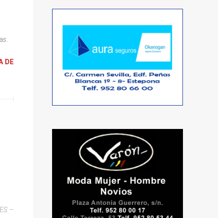
as
.
A DE
RES –