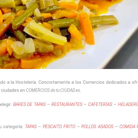
do a la Hostelería. Concretamente a los Comercios dedicados a of
s ciudades en
COMERCIOS de tu CIUDAD.es
.
elegir:
BARES DE TAPAS
–
RESTAURANTES
–
CAFETERÍAS
–
HELADERÍ
u categoría:
TAPAS
–
PESCAITO FRITO
–
POLLOS ASADOS
–
COMIDA 