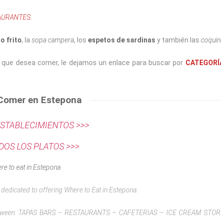
AURANTES.
o frito
, la
sopa campera
, los
espetos de sardinas
y también las
coquin
 que desea comer, le dejamos un enlace para buscar por
CATEGORÍ
Comer en Estepona
ESTABLECIMIENTOS >>>
DOS LOS PLATOS >>>
re to eat in Estepona
s dedicated to offering Where to Eat in Estepona.
se between: TAPAS BARS – RESTAURANTS – CAFETERIAS – ICE CREAM STO