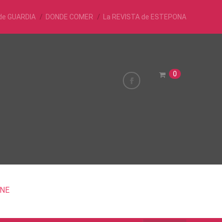
de GUARDIA
DONDE COMER
La REVISTA de ESTEPONA
0
INE