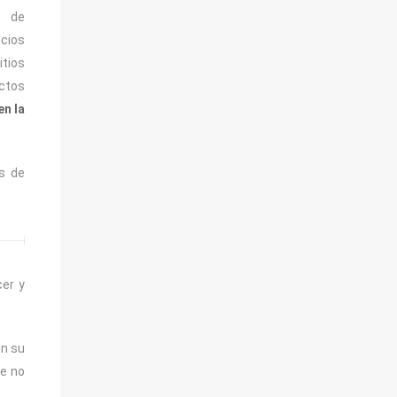
d de
ncios
itios
uctos
en la
s de
er y
en su
ue no