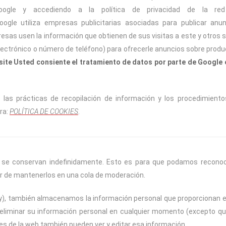
gle y accediendo a la política de privacidad de la re
Google utiliza empresas publicitarias asociadas para publicar anu
esas usen la información que obtienen de sus visitas a este y otros s
 electrónico o número de teléfono) para ofrecerle anuncios sobre prod
bsite Usted consiente el tratamiento de datos por parte de Google 
las prácticas de recopilación de información y los procedimiento
ra:
POLÍTICA DE COOKIES
.
s se conservan indefinidamente. Esto es para que podamos reconoc
 de mantenerlos en una cola de moderación.
hay), también almacenamos la información personal que proporcionan 
 o eliminar su información personal en cualquier momento (excepto q
s de la web también pueden ver y editar esa información.