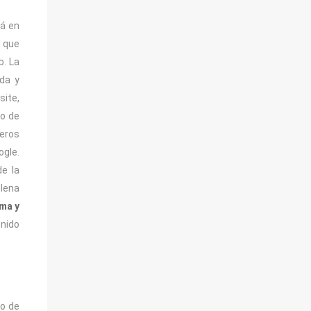
tá en
, que
b. La
ida y
site,
so de
ceros
ogle.
de la
plena
rma y
nido
so de