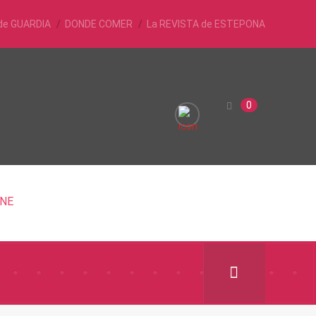
de GUARDIA
DONDE COMER
La REVISTA de ESTEPONA
0
INE