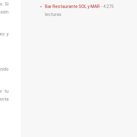
o. Si
Bar Restaurante SOL y MAR
- 4.275
esión
lecturas
les y
enido
ar tu
uenta