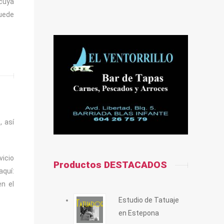
 cuya
puede
, así
vicio
Productos DESTACADOS
quí:
en el
Estudio de Tatuaje
en Estepona