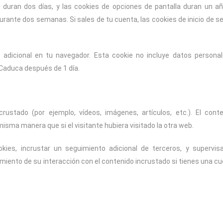
ón duran dos días, y las cookies de opciones de pantalla duran un añ
urante dos semanas. Si sales de tu cuenta, las cookies de inicio de s
e adicional en tu navegador. Esta cookie no incluye datos persona
. Caduca después de 1 día.
crustado (por ejemplo, vídeos, imágenes, artículos, etc.). El cont
ma manera que si el visitante hubiera visitado la otra web.
okies, incrustar un seguimiento adicional de terceros, y supervis
imiento de su interacción con el contenido incrustado si tienes una c