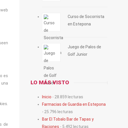
a web
Curso de Socorrista
en Estepona
seen
Juego de Palos de
Golf Junior
to es
LO MÁS VISTO
n una
Inicio
- 28.859 lecturas
kies.
Farmacias de Guardia en Estepona
- 25.796 lecturas
Bar El Tobalo Bar de Tapas y
es de
Raciones
- 5.492 lecturas