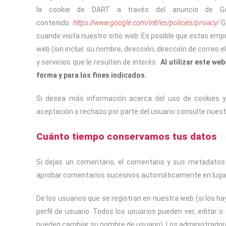
la cookie de DART a través del anuncio de Goo
contenido
https://www.google.com/intl/es/policies/privacy/
.
cuando visita nuestro sitio web. Es posible que estas empr
web (sin incluir su nombre, dirección, dirección de correo
y servicios que le resulten de interés.
Al utilizar este we
forma y para los fines indicados.
Si desea más información acerca del uso de cookies y 
aceptación o rechazo por parte del usuario consulte nuest
Cuánto tiempo conservamos tus datos
Si dejas un comentario, el comentario y sus metadato
aprobar comentarios sucesivos automáticamente en lugar
De los usuarios que se registran en nuestra web (si los 
perfil de usuario. Todos los usuarios pueden ver, editar
pueden cambiar su nombre de usuario). Los administradore