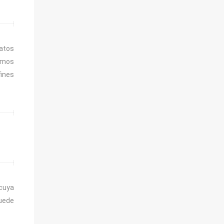
datos
nemos
ines
 cuya
puede