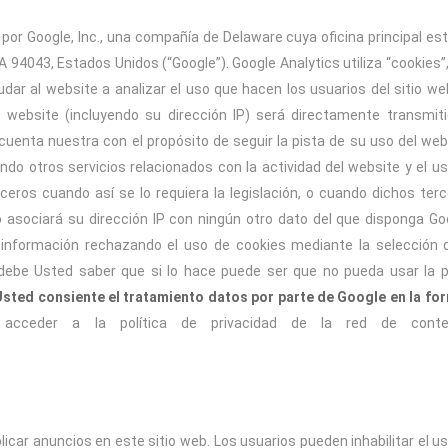
 por Google, Inc., una compañía de Delaware cuya oficina principal es
 94043, Estados Unidos (“Google”). Google Analytics utiliza “cookies”
dar al website a analizar el uso que hacen los usuarios del sitio we
 website (incluyendo su dirección IP) será directamente transmit
cuenta nuestra con el propósito de seguir la pista de su uso del web
ndo otros servicios relacionados con la actividad del website y el u
rceros cuando así se lo requiera la legislación, o cuando dichos ter
 asociará su dirección IP con ningún otro dato del que disponga Go
 información rechazando el uso de cookies mediante la selección 
 debe Usted saber que si lo hace puede ser que no pueda usar la 
 Usted consiente el tratamiento datos por parte de Google en la fo
 acceder a la política de privacidad de la red de conte
icar anuncios en este sitio web. Los usuarios pueden inhabilitar el u