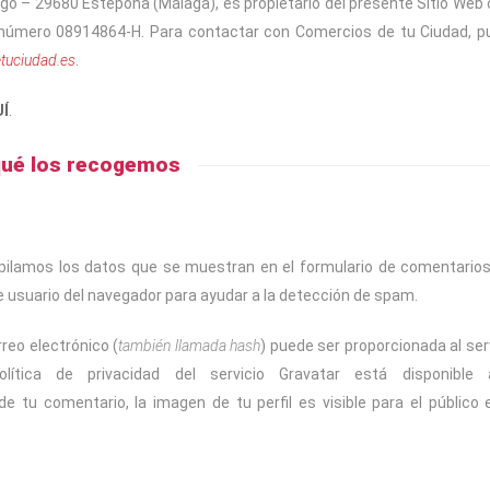
o – 29680 Estepona (Málaga), es propietario del presente Sitio Web
F número 08914864-H. Para contactar con Comercios de tu Ciudad, 
tuciudad.es
.
Í
.
qué los recogemos
pilamos los datos que se muestran en el formulario de comentarios
de usuario del navegador para ayudar a la detección de spam.
reo electrónico (
también llamada hash
) puede ser proporcionada al ser
tica de privacidad del servicio Gravatar está disponible a
e tu comentario, la imagen de tu perfil es visible para el público 