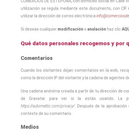
COMERCIOS DE ESTEPONA, con domicilio social en Calle Vig
utilización se regula mediante este documento, con CI
utilizar la dirección de correo electrónica
info@comerciosde
Si deseas cualquier
modificación
o
anulación
haz clic
AQU
Qué datos personales recogemos y por 
Comentarios
Cuando los visitantes dejan comentarios en la web, reco
como la dirección IP del visitante y la cadena de agentes 
Una cadena anónima creada a partir de tu dirección de cor
de Gravatar para ver si la estás usando. La polí
https://automattic.com/privacy/
. Después de la aprobación d
contexto de su comentario.
Medios