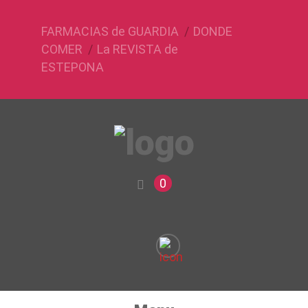
FARMACIAS de GUARDIA
DONDE
COMER
La REVISTA de
ESTEPONA
0