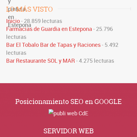
LO MÁS VISTO
Inicio
- 28.859 lecturas
Farmacias de Guardia en Estepona
- 25.796
lecturas
Bar El Tobalo Bar de Tapas y Raciones
- 5.492
lecturas
Bar Restaurante SOL y MAR
- 4.275 lecturas
Posicionamiento SEO en GOOGLE
SERVIDOR WEB