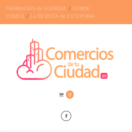
FARMACIAS de GUARDIA
DONDE
COMER
La REVISTA de ESTEPONA
0