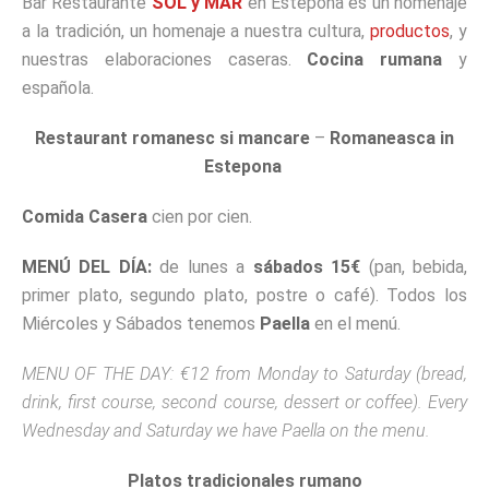
Bar Restaurante
SOL y MAR
en Estepona es un homenaje
a la tradición, un homenaje a nuestra cultura,
productos
, y
nuestras elaboraciones caseras.
Cocina rumana
y
española.
Restaurant romanesc si mancare
–
Romaneasca in
Estepona
Comida Casera
cien por cien.
MENÚ DEL DÍA:
de lunes a
sábados 15€
(pan, bebida,
primer plato, segundo plato, postre o café). Todos los
Miércoles y Sábados tenemos
Paella
en el menú.
MENU OF THE DAY: €12 from Monday to Saturday (bread,
drink, first course, second course, dessert or coffee). Every
Wednesday and Saturday we have Paella on the menu.
Platos tradicionales rumano