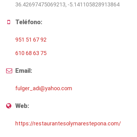
36.42697475069213, -5.141105828913864
Teléfono:
951 51 67 92
610 68 63 75
Email:
fulger_adi@yahoo.com
Web:
https://restaurantesolymarestepona.com/