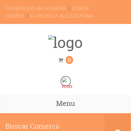
FARMACIAS de GUARDIA
DONDE
COMER
La REVISTA de ESTEPONA
0
Menu