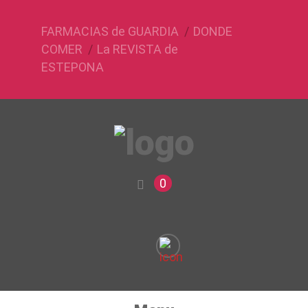
FARMACIAS de GUARDIA
DONDE
COMER
La REVISTA de
ESTEPONA
0