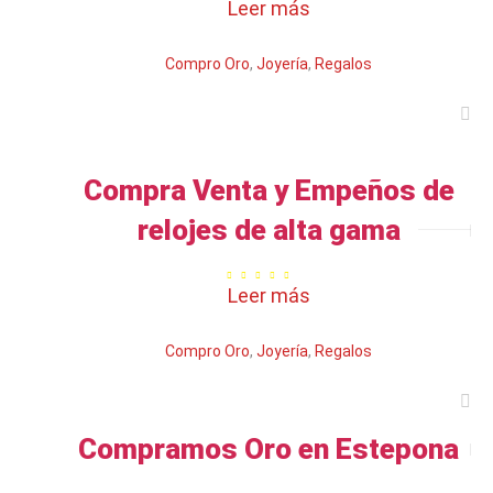
Leer más
Compro Oro
,
Joyería
,
Regalos
Compra Venta y Empeños de
relojes de alta gama
Valorado
Leer más
con
5.00
de 5
Compro Oro
,
Joyería
,
Regalos
Compramos Oro en Estepona