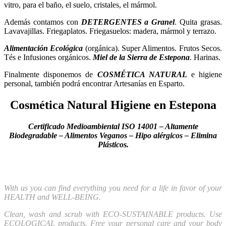
vitro, para el baño, el suelo, cristales, el mármol.
Además contamos con
DETERGENTES a Granel
. Quita grasas.
Lavavajillas. Friegaplatos. Friegasuelos: madera, mármol y terrazo.
Alimentación Ecológica
(orgánica). Super Alimentos. Frutos Secos.
Tés e Infusiones orgánicos.
Miel de la Sierra de Estepona
. Harinas.
Finalmente disponemos de
COSMÉTICA NATURAL
e higiene
personal, también podrá encontrar Artesanías en Esparto.
Cosmética Natural Higiene en Estepona
Certificado Medioambiental ISO 14001 – Altamente
Biodegradable – Alimentos Veganos – Hipo alérgicos – Elimina
Plásticos.
With us you can find everything you need for a life in favor of your
HEALTH and WELL-BEING.
Clean, wash and scrub with ECO-SUSTAINABLE products. Use
ECOLOGICAL products. Free your personal care and your body