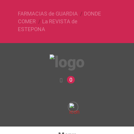
FARMACIAS de GUARDIA
DONDE
COMER
La REVISTA de
ESTEPONA
0