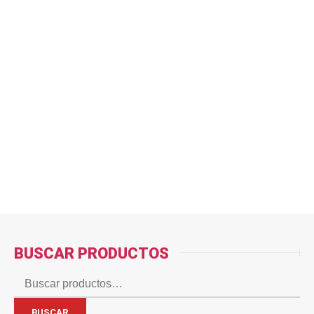
Este sitio usa Akismet para reducir el spam.
Aprende cómo se procesan los datos de tus
comentarios.
BUSCAR PRODUCTOS
Buscar
por:
BUSCAR