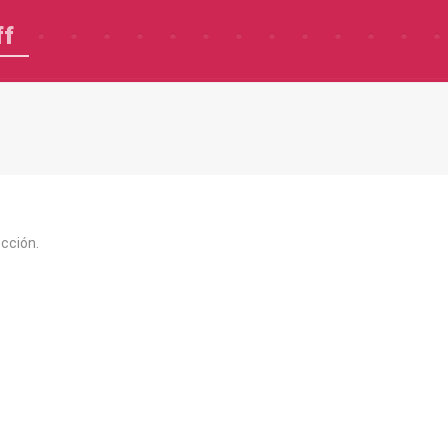
ff
cción.