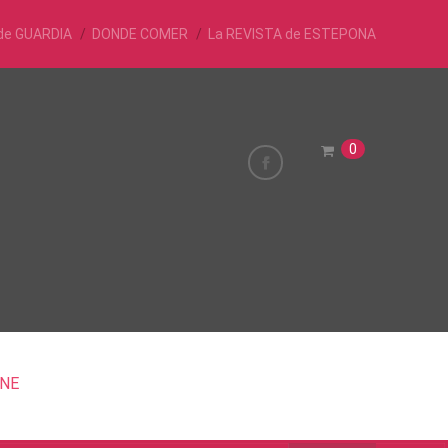
de GUARDIA
DONDE COMER
La REVISTA de ESTEPONA
0
INE