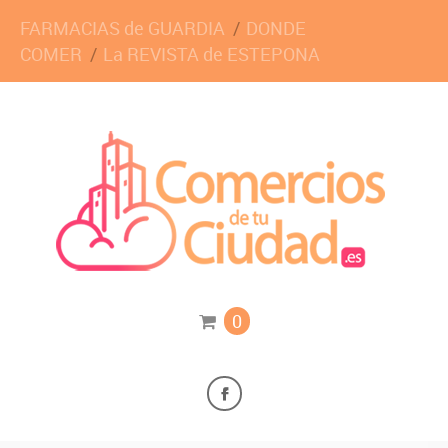
FARMACIAS de GUARDIA
DONDE
COMER
La REVISTA de ESTEPONA
0