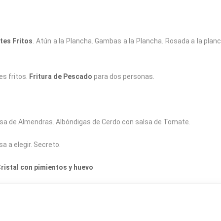
es Fritos
. Atún a la Plancha. Gambas a la Plancha. Rosada a la plan
es fritos.
Fritura de Pescado
para dos personas.
salsa de Almendras. Albóndigas de Cerdo con salsa de Tomate.
a a elegir. Secreto.
istal con pimientos y huevo