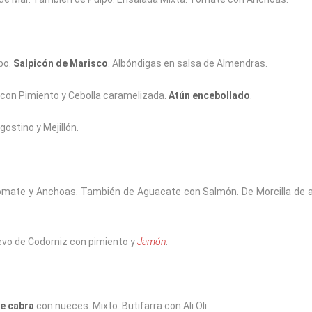
po.
Salpicón de Marisco
. Albóndigas en salsa de Almendras.
con Pimiento y Cebolla caramelizada.
Atún encebollado
.
ostino y Mejillón.
omate y Anchoas. También de Aguacate con Salmón. De Morcilla de 
evo de Codorniz con pimiento y
Jamón
.
e cabra
con nueces. Mixto. Butifarra con Ali Oli.