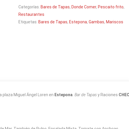
Categorías:
Bares de Tapas
,
Donde Comer
,
Pescaito frito
,
Restaurantes
Etiquetas:
Bares de Tapas
,
Estepona
,
Gambas
,
Mariscos
a plaza Miguel Ángel Loren en
Estepona
.
Bar de Tapas
y Raciones
CHEC
 de Mar. También de Pulpo. Ensalada Mixta. Tomate con Anchoas.