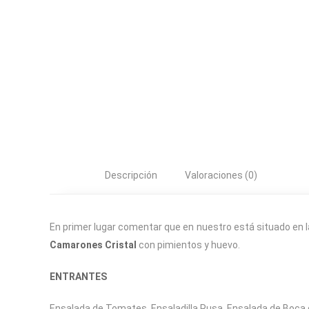
Descripción
Valoraciones (0)
En primer lugar comentar que en nuestro está situado en l
Camarones Cristal
con pimientos y huevo.
ENTRANTES
Ensalada de Tomates. Ensaladilla Rusa. Ensalada de Boca