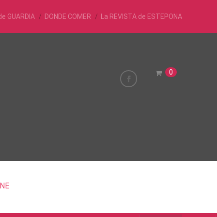
de GUARDIA
DONDE COMER
La REVISTA de ESTEPONA
0
INE