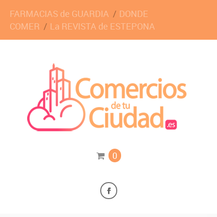
FARMACIAS de GUARDIA
DONDE
COMER
La REVISTA de ESTEPONA
0