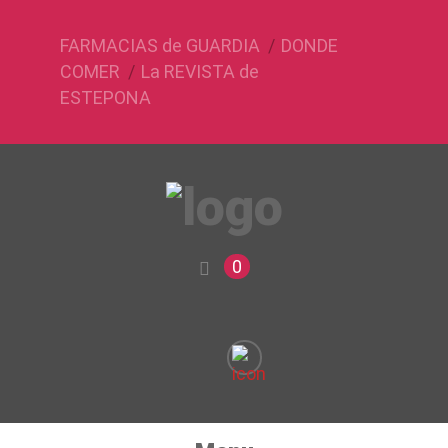
FARMACIAS de GUARDIA
DONDE
COMER
La REVISTA de
ESTEPONA
0