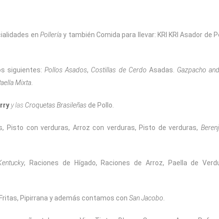
cialidades en
Pollería
y también Comida para llevar: KRI KRI Asador de P
os siguientes:
Pollos Asados
,
Costillas de Cerdo
Asadas.
Gazpacho and
aella Mixta
.
rry
y las
Croquetas Brasileñas
de Pollo.
s, Pisto con verduras, Arroz con verduras, Pisto de verduras,
Beren
Kentucky
, Raciones de Hígado, Raciones de Arroz, Paella de Verdu
 Fritas, Pipirrana y además contamos con
San Jacobo
.