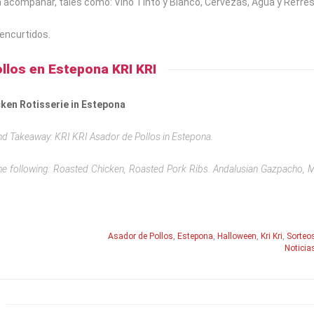
compañar, tales como: Vino Tinto y Blanco, Cervezas, Agua y Refre
encurtidos.
llos en Estepona
KRI KRI
cken Rotisserie in Estepona
and Takeaway: KRI KRI Asador de Pollos in Estepona.
he following: Roasted Chicken, Roasted Pork Ribs. Andalusian Gazpacho, 
Asador de Pollos
,
Estepona
,
Halloween
,
Kri Kri
,
Sorteo
Noticia