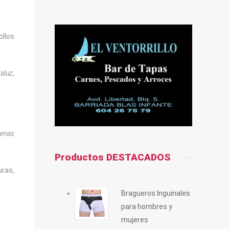
ollos
aluz
,
jenas
Productos DESTACADOS
ras,
Bragueros Inguinales
para hombres y
mujeres