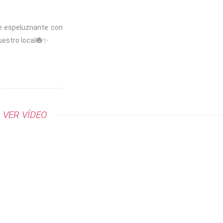
te espeluznante con
nuestro local🎃✨
VER VÍDEO