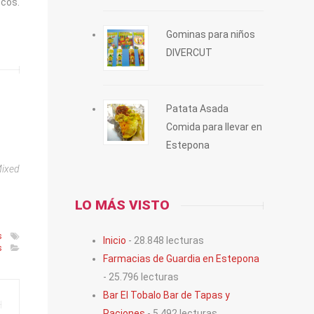
scos.
Gominas para niños
DIVERCUT
Patata Asada
Comida para llevar en
Estepona
Mixed
LO MÁS VISTO
s
Inicio
- 28.848 lecturas
s
Farmacias de Guardia en Estepona
- 25.796 lecturas
Bar El Tobalo Bar de Tapas y
Raciones
- 5.492 lecturas