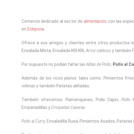
Comercio dedicado al sector de
alimentación
, con las espe
en
Estepona
.
Ofrece a sus amigos y clientes entre otros productos l
Ensalada Mixta, Ensalada KRI KRI,
Arroz caldoso
y también
P
Por supuesto no podían faltar las
Alitas de Pollo
,
Pollo al Cu
Además de los ricos platos tales como: Pimientos frito
rellenas
y también Patatas aliñadas.
También ofrecemos: Flamenquines, Pollo Cajún,
Pollo 
Empanadillas y
Croquetas Caseras
.
Pollo al Curry
, Ensaladilla Rusa, Pimientos Asados, Patatas