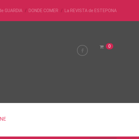
de GUARDIA
DONDE COMER
La REVISTA de ESTEPONA
0
INE