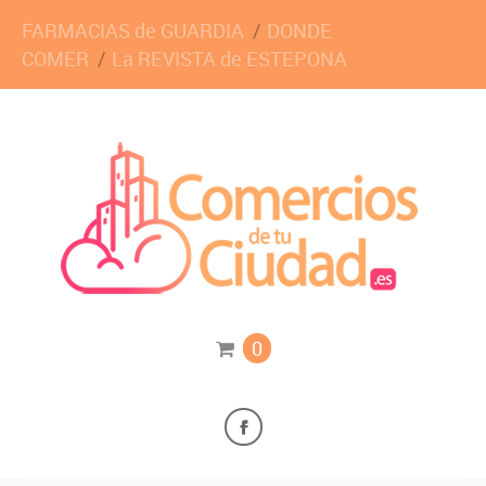
FARMACIAS de GUARDIA
DONDE
COMER
La REVISTA de ESTEPONA
0