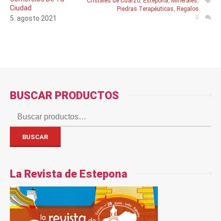
Cristales de Cuarzo
,
Estepona
,
Minerales
,
Ciudad
Piedras Terapéuticas
,
Regalos
0
5
.
agosto
2021
BUSCAR PRODUCTOS
Buscar
por:
BUSCAR
La Revista de Estepona