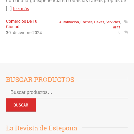
con una larga experiencia en todas las tareas propias de
[…]
leer más
Comercios De Tu
Automoción
,
Coches
,
Llaves
,
Servicios
,
Ciudad
Tarifa
30
.
diciembre
2024
0
BUSCAR PRODUCTOS
Buscar
por:
BUSCAR
La Revista de Estepona