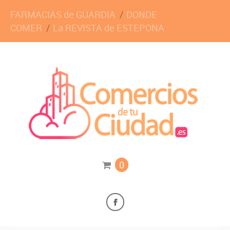
FARMACIAS de GUARDIA
DONDE
COMER
La REVISTA de ESTEPONA
0