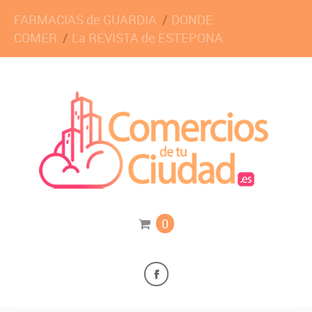
FARMACIAS de GUARDIA
DONDE
COMER
La REVISTA de ESTEPONA
0