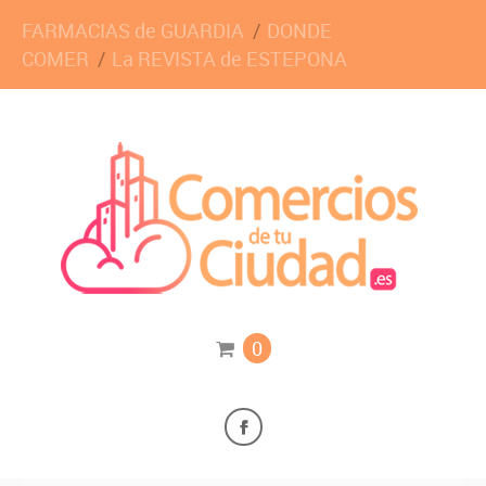
FARMACIAS de GUARDIA
DONDE
COMER
La REVISTA de ESTEPONA
0