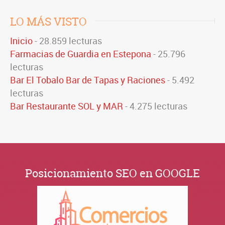
LO MÁS VISTO
Inicio
- 28.859 lecturas
Farmacias de Guardia en Estepona
- 25.796
lecturas
Bar El Tobalo Bar de Tapas y Raciones
- 5.492
lecturas
Bar Restaurante SOL y MAR
- 4.275 lecturas
Posicionamiento SEO en GOOGLE