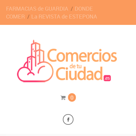
FARMACIAS de GUARDIA
DONDE
COMER
La REVISTA de ESTEPONA
0