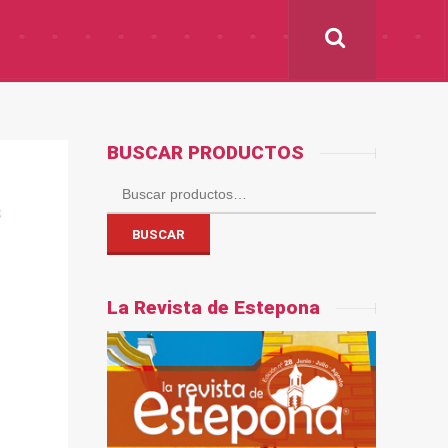
BUSCAR PRODUCTOS
Buscar
s
por:
BUSCAR
La Revista de Estepona