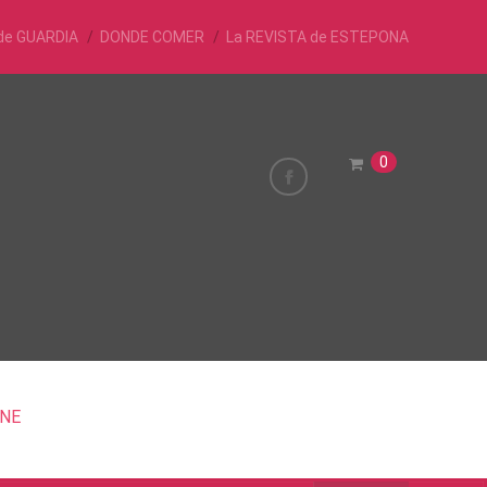
de GUARDIA
DONDE COMER
La REVISTA de ESTEPONA
0
INE