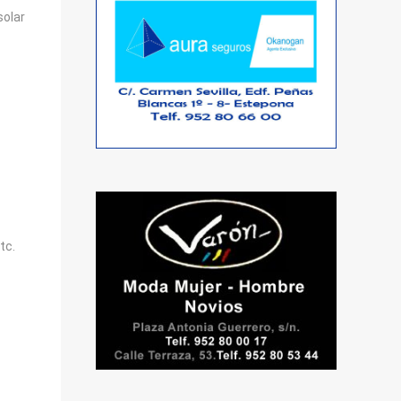
solar
tc.