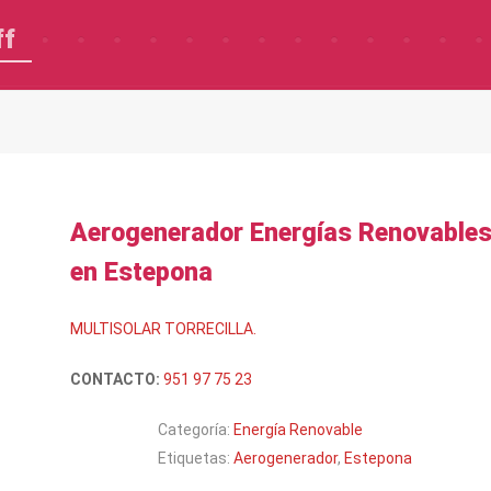
ff
Aerogenerador Energías Renovable
en Estepona
MULTISOLAR TORRECILLA.
CONTACTO:
951 97 75 23
Categoría:
Energía Renovable
Etiquetas:
Aerogenerador
,
Estepona