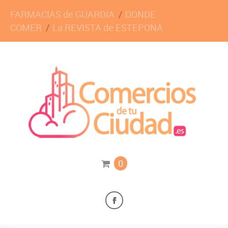
FARMACIAS de GUARDIA
DONDE
COMER
La REVISTA de ESTEPONA
0