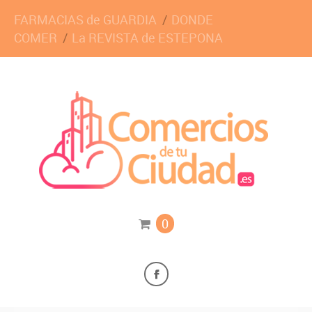
FARMACIAS de GUARDIA
DONDE
COMER
La REVISTA de ESTEPONA
0