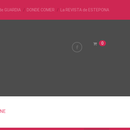
de GUARDIA
DONDE COMER
La REVISTA de ESTEPONA
0
INE