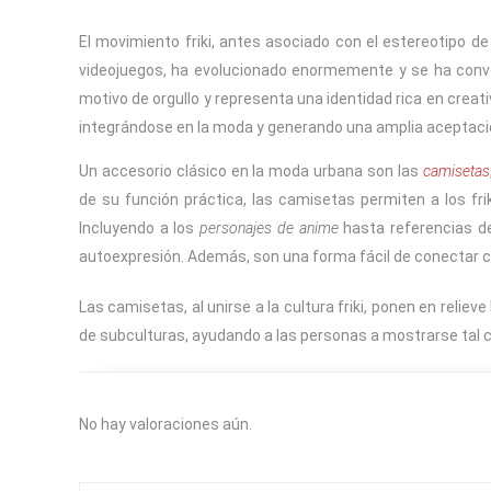
El movimiento friki, antes asociado con el estereotipo d
videojuegos, ha evolucionado enormemente y se ha convert
motivo de orgullo y representa una identidad rica en crea
integrándose en la moda y generando una amplia aceptació
Un accesorio clásico en la moda urbana son las
camisetas
de su función práctica, las camisetas permiten a los fri
Incluyendo a los
personajes de anime
hasta referencias de
autoexpresión. Además, son una forma fácil de conectar co
Las camisetas, al unirse a la cultura friki, ponen en relie
de subculturas, ayudando a las personas a mostrarse tal 
No hay valoraciones aún.