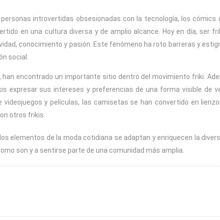
e personas introvertidas obsesionadas con la tecnología, los cómics 
ido en una cultura diversa y de amplio alcance. Hoy en día, ser fri
tividad, conocimiento y pasión. Este fenómeno ha roto barreras y esti
n social.
, han encontrado un importante sitio dentro del movimiento friki. A
kis expresar sus intereses y preferencias de una forma visible de ve
 videojuegos y películas, las camisetas se han convertido en lienz
n otros frikis.
ve los elementos de la moda cotidiana se adaptan y enriquecen la diver
como son y a sentirse parte de una comunidad más amplia.