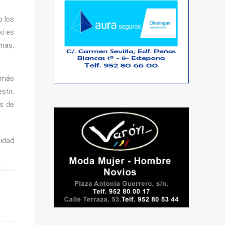
o los
ki es
gmas,
demás
stir.
os de
sidad