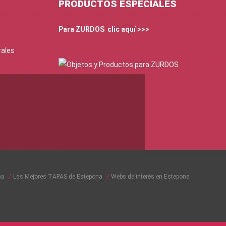
PRODUCTOS ESPECIALES
Para ZURDOS clic aquí >>>
rales
na
Las Mejores TAPAS de Estepona
Webs de interés en Estepona