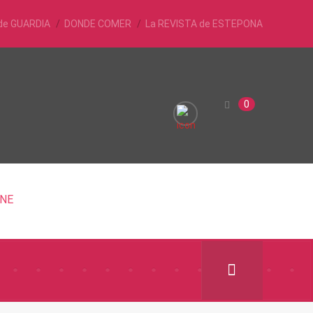
de GUARDIA
DONDE COMER
La REVISTA de ESTEPONA
0
INE