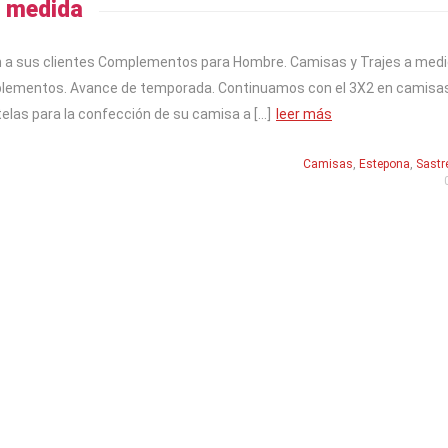
a medida
n a sus clientes Complementos para Hombre. Camisas y Trajes a med
mplementos. Avance de temporada. Continuamos con el 3X2 en camisa
elas para la confección de su camisa a […]
leer más
Camisas
,
Estepona
,
Sastr