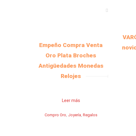
VARÓ
Empeño Compra Venta
novi
Oro Plata Broches
Antigüedades Monedas
Relojes
Leer más
Compro Oro
,
Joyería
,
Regalos