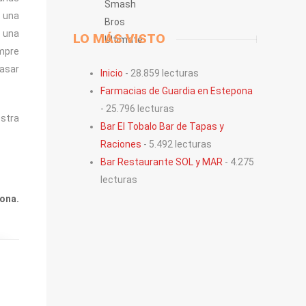
s una
e una
LO MÁS VISTO
empre
Pasar
Inicio
- 28.859 lecturas
Farmacias de Guardia en Estepona
- 25.796 lecturas
stra
Bar El Tobalo Bar de Tapas y
Raciones
- 5.492 lecturas
Bar Restaurante SOL y MAR
- 4.275
lecturas
ona.