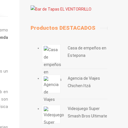
Productos DESTACADOS
como
enda
Casa de empeños en
Estepona
es un
Agencia de Viajes
Chichen Itzá
eb en
e son
ísica
Videojuego Super
Smash Bros Ultimate
arias