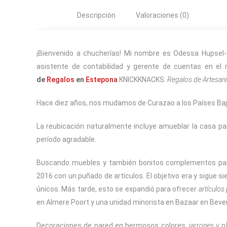
Descripción
Valoraciones (0)
¡Bienvenido a chucherías! Mi nombre es Odessa Hupsel
asistente de contabilidad y gerente de cuentas en e
de
Regalos
en
Estepona
KNICKKNACKS.
Regalos de Artesan
Hace diez años, nos mudamos de Curazao a los Países Baj
La reubicación naturalmente incluye amueblar la casa pa
período agradable.
Buscando muebles y también bonitos complementos para d
2016 con un puñado de artículos. El objetivo era y sigue s
únicos. Más tarde, esto se expandió para ofrecer
artículos
en Almere Poort y una unidad minorista en Bazaar en Bever
Decoraciones de pared en hermosos colores,
jarrones y p