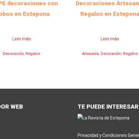
E decoraciones con
Decoraciones Artesan
obos en Estepona
Regalos en Estepon
Leer más
Leer más
Decoración
,
Regalos
Artesanía
,
Decoración
,
Regalos
DOR WEB
TE PUEDE INTERESAR
Privacidad y Condiciones Gene