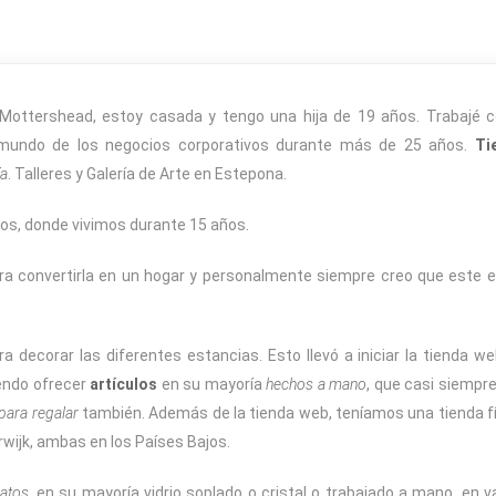
-Mottershead, estoy casada y tengo una hija de 19 años. Trabajé 
l mundo de los negocios corporativos durante más de 25 años.
Ti
ía
. Talleres y Galería de Arte en Estepona.
os, donde vivimos durante 15 años.
ra convertirla en un hogar y personalmente siempre creo que este 
ecorar las diferentes estancias. Esto llevó a iniciar la tienda w
iendo ofrecer
artículos
en su mayoría
hechos a mano
, que casi siempr
 para regalar
también. Además de la tienda web, teníamos una tienda f
wijk, ambas en los Países Bajos.
latos
, en su mayoría vidrio soplado o cristal o trabajado a mano, en v