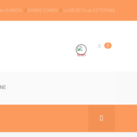
de GUARDIA
DONDE COMER
La REVISTA de ESTEPONA
0
INE